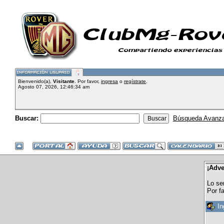
Bienvenido(a),
Visitante
. Por favor,
ingresa
o
regístrate
.
Agosto 07, 2026, 12:46:34 am
Buscar:
Búsqueda Avanz
¡Adve
Lo se
Por f
In