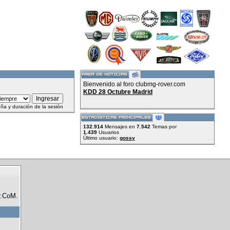
Bienvenido al foro clubmg-rover.com
KDD 28 Octubre Madrid
ña y duración de la sesión
132.914
Mensajes en
7.542
Temas por
1.439
Usuarios
Último usuario:
gossy
r.CoM.