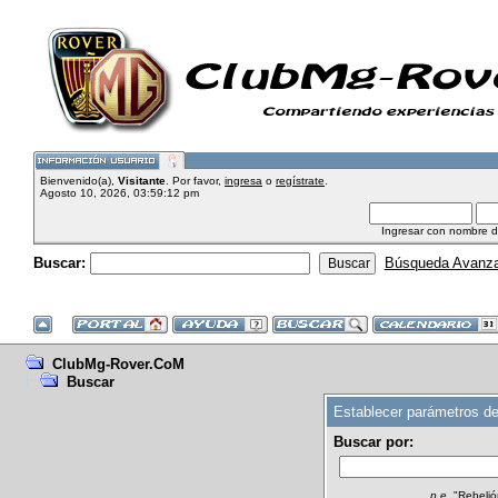
Bienvenido(a),
Visitante
. Por favor,
ingresa
o
regístrate
.
Agosto 10, 2026, 03:59:12 pm
Ingresar con nombre d
Buscar:
Búsqueda Avanz
ClubMg-Rover.CoM
Buscar
Establecer parámetros d
Buscar por:
p.e.
"Rebelión