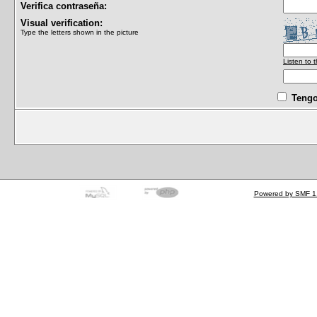
Verifica contraseña:
Visual verification:
Type the letters shown in the picture
Listen to t
Tengo
Powered by SMF 1